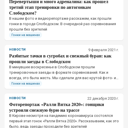
Перевертыши и много адреналина: как прошел
третий этап тренировки по автогонкам
Слободском?
​В нашем фото и видеорепортаже расскажем, как прошли
гонки в городе Слободском. В очередной раз соревнования
прошли без зрителей
Гонки на машинах
НОВОСТИ
9 февраля 2021 г.
Разбитые тачки в сугробах и снежный буран: как
прошли заезды в Слободском
В минувшее воскресенье в Слободском прошли
тренировочные заезды в формате соревнований. Как и
всегда, это была жесть. Мы сделали для вас крутой фото- и
видеорепортаж
Гонки на машинах
НОВОСТИ
22 декабря 2020 г.
Фоторепортаж «Ралли Вятка 2020»: гонщики
устроили снежную бурю на трассе
В Кирове несмотря на пандемию коронавируса состоялся
первый этап гонок «Ралли Вятка 2020». Рассказываем, как это
было, ведь заезды проходили без зрителей