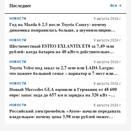
Последнее
Все →
НОВОСТИ
9 августа 2026 г.
Год на Mazda 6 2.5 после Toyota Camry: почему
динамика понравилась больше, а шумоизоляцию
пришлось дорабатывать – отзыв владельца
НОВОСТИ
9 августа 2026 г.
Шестиместный ESTEO EXLANTIX ET8 за 7,49 млн
рублей: когда батарея на 40 кВт·ч действительно
экономит бензин, а в каком случае нет
НОВОСТИ
9 августа 2026 г.
Toyota Veloz под заказ за 2,7 млн или LADA Largus:
что важнее большой семье – вариатор и 7 мест или
простой мотор и сервис
НОВОСТИ
8 августа 2026 г.
Новый Mercedes GLA оценили в Германии от 48 600
евро: запас хода до 657 км и зарядка на 320 кВт –
почему гибрид появится только в 2027 году
НОВОСТИ
8 августа 2026 г.
Российский электромобиль «Атом» начали передавать
владельцам: почему цена 3,98 млн рублей может
оказаться не окончательной для покупателя