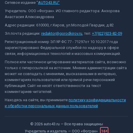
Сетевое издание "
AUTO43.RU"
Учредитель: ООО «Фогран». ИО главного редактора: Анзорова
Анастасия Александровна
Адрес редакции: 610000, г.Киров, ул.Молодой Гвардии, д.82
Эл.почта редакции:
redaktor@gorodkirov.ru
, тел:
+7(922)923-82-09
Регистрационный номер ЭЛ № ФС 77 - 71297от 10.10.2017 года
зарегистрировано Федеральной службой по надзору в сфере
связи, информационных технологий и массовых коммуникаций.
Полное или частичное цитирование материалов сайта, возможно
только с гиперссылкой на источник. Мнение администрации сайта
может не совпадать с мнениями, высказанными в интервью,
комментариях пользователей или прямой речи персонажей
публикаций. Сайт не несёт ответственности за текст
комментариев читателей.
Находясь на сайте, вы принимаете
политику конфиденциальности
и обработки персональных данных пользователей
©
2026
auto43.ru
— Все права защищены
Учредитель и издатель —
ООО «Фогран»
16+