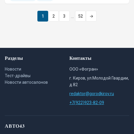
…
1
2
3
52
→
Разделы
Контакты
Новости
ООО «Фогран»
Тест-драйвы
г. Киров, ул.Молодой Гвардии,
Новости автосалонов
д.82
redaktor@gorodkirov.ru
+7(922)923-82-09
АВТО43