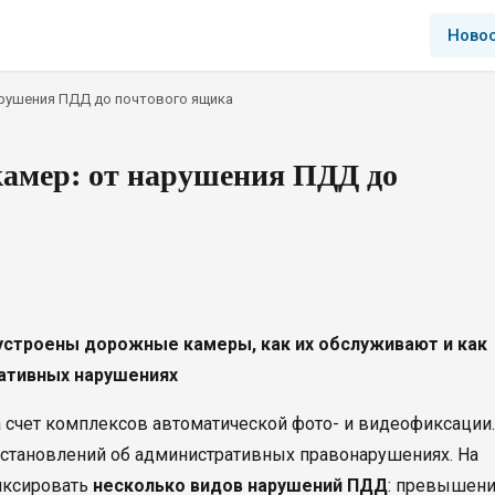
Ново
рушения ПДД до почтового ящика
амер: от нарушения ПДД до
к устроены дорожные камеры, как их обслуживают и как
ативных нарушениях
 счет комплексов автоматической фото- и видеофиксации.
остановлений об административных правонарушениях. На
иксировать
несколько видов нарушений ПДД
: превышен