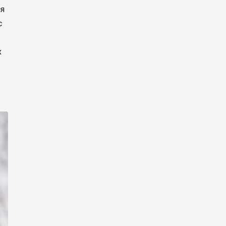
ся
с
х