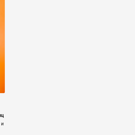
иц
 и