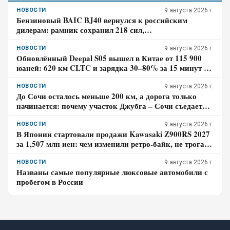
НОВОСТИ
9 августа 2026 г.
Бензиновый BAIC BJ40 вернулся к российским
дилерам: рамник сохранил 218 сил,
восьмиступенчатый автомат и понижающую передачу
НОВОСТИ
9 августа 2026 г.
Обновлённый Deepal S05 вышел в Китае от 115 900
юаней: 620 км CLTC и зарядка 30–80% за 15 минут –
где здесь главный компромисс
НОВОСТИ
9 августа 2026 г.
До Сочи осталось меньше 200 км, а дорога только
начинается: почему участок Джубга – Сочи съедает
больше времени, чем кажется по карте
НОВОСТИ
9 августа 2026 г.
В Японии стартовали продажи Kawasaki Z900RS 2027
за 1,507 млн иен: чем изменили ретро-байк, не трогая
948-кубовую «четвёрку»
НОВОСТИ
9 августа 2026 г.
Названы самые популярные люксовые автомобили с
пробегом в России