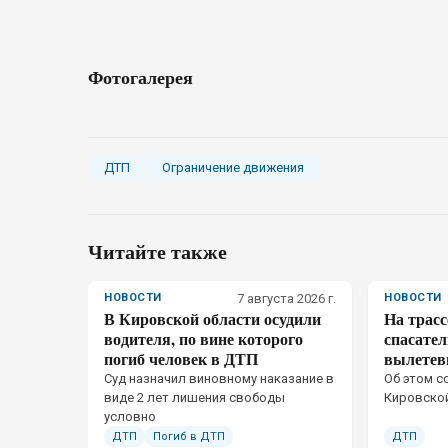
Фотогалерея
ДТП
Ограничение движения
Читайте также
НОВОСТИ
7 августа 2026 г.
НОВОСТИ
В Кировской области осудили
На трас
водителя, по вине которого
спасате
погиб человек в ДТП
вылетев
Суд назначил виновному наказание в
Об этом с
виде 2 лет лишения свободы
Кировско
условно
ДТП
Погиб в ДТП
ДТП