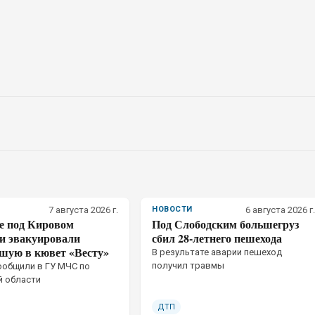
7 августа 2026 г.
НОВОСТИ
6 августа 2026 г.
се под Кировом
Под Слободским большегруз
ли эвакуировали
сбил 28-летнего пешехода
шую в кювет «Весту»
В результате аварии пешеход
получил травмы
ообщили в ГУ МЧС по
й области
ДТП