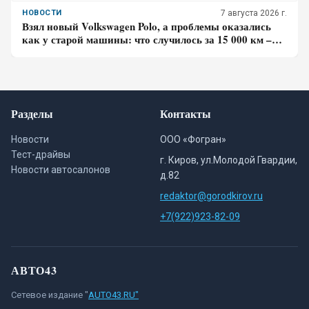
технику
НОВОСТИ
7 августа 2026 г.
Взял новый Volkswagen Polo, а проблемы оказались
как у старой машины: что случилось за 15 000 км –
честный отзыв владельца
Разделы
Контакты
Новости
ООО «Фогран»
Тест-драйвы
г. Киров, ул.Молодой Гвардии,
Новости автосалонов
д.82
redaktor@gorodkirov.ru
+7(922)923-82-09
АВТО43
Сетевое издание "
AUTO43.RU"