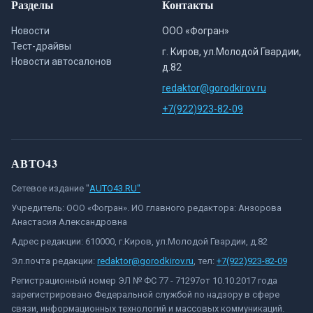
Разделы
Контакты
Новости
ООО «Фогран»
Тест-драйвы
г. Киров, ул.Молодой Гвардии,
Новости автосалонов
д.82
redaktor@gorodkirov.ru
+7(922)923-82-09
АВТО43
Сетевое издание "
AUTO43.RU"
Учредитель: ООО «Фогран». ИО главного редактора: Анзорова
Анастасия Александровна
Адрес редакции: 610000, г.Киров, ул.Молодой Гвардии, д.82
Эл.почта редакции:
redaktor@gorodkirov.ru
, тел:
+7(922)923-82-09
Регистрационный номер ЭЛ № ФС 77 - 71297от 10.10.2017 года
зарегистрировано Федеральной службой по надзору в сфере
связи, информационных технологий и массовых коммуникаций.