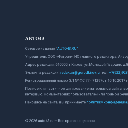
АВТО43
Сетевое издание "
AUTO43.RU"
Учредитель: ООО «Фогран». ИО главного редактора: Анз
Адрес редакции: 610000, г.Киров, ул.Молодой Гвардии, д.
Эл.почта редакции:
redaktor@gorodkirov.ru
, тел:
+7(922)923
Регистрационный номер ЭЛ № ФС 77 - 71297от 10.10.2017
Полное или частичное цитирование материалов сайта, в
интервью, комментариях пользователей или прямой речи 
Находясь на сайте, вы принимаете
политику конфиденциа
©
2026
auto43.ru
— Все права защищены