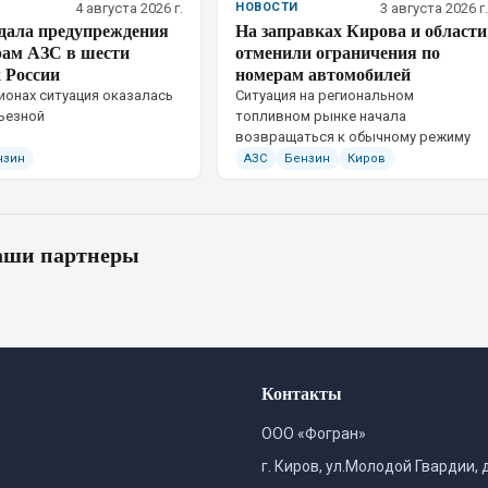
4 августа 2026 г.
НОВОСТИ
3 августа 2026 г.
ала предупреждения
На заправках Кирова и области
рам АЗС в шести
отменили ограничения по
 России
номерам автомобилей
гионах ситуация оказалась
Ситуация на региональном
ьезной
топливном рынке начала
возвращаться к обычному режиму
нзин
АЗС
Бензин
Киров
ши партнеры
Контакты
ООО «Фогран»
г. Киров, ул.Молодой Гвардии, 