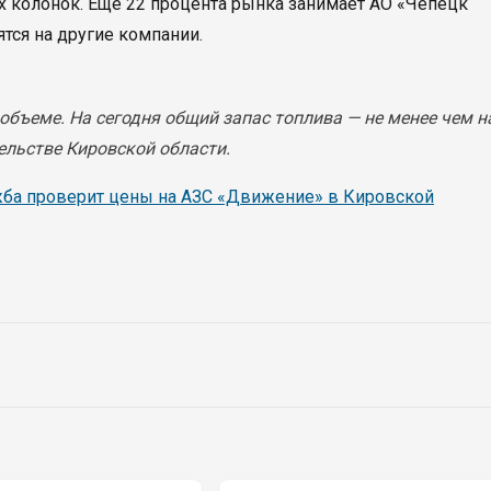
х колонок. Еще 22 процента рынка занимает АО «Чепецк
тся на другие компании.
объеме. На сегодня общий запас топлива — не менее чем н
ельстве Кировской области.
жба проверит цены на АЗС «Движение» в Кировской