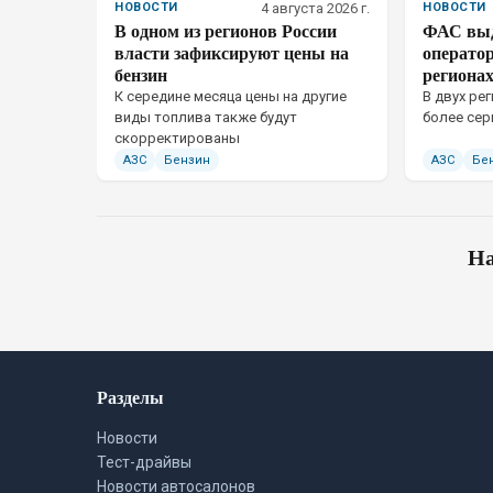
НОВОСТИ
4 августа 2026 г.
НОВОСТИ
В одном из регионов России
ФАС выд
власти зафиксируют цены на
операто
бензин
регионах
К середине месяца цены на другие
В двух ре
виды топлива также будут
более сер
скорректированы
АЗС
Бензин
АЗС
Бе
На
Разделы
Новости
Тест-драйвы
Новости автосалонов