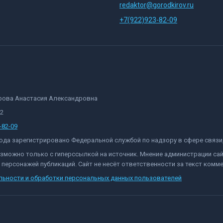
redaktor@gorodkirov.ru
+7(922)923-82-09
орова Анастасия Александровна
82
-82-09
 года зарегистрировано Федеральной службой по надзору в сфере связ
озможно только с гиперссылкой на источник. Мнение администрации са
персонажей публикаций. Сайт не несёт ответственности за текст комме
льности и обработки персональных данных пользователей