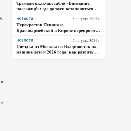
Трамвай включил табло «Внимание,
пассажир!»: где должен остановиться
водитель и когда ему разрешено
а
продолжить движение
НОВОСТИ
6 августа 2026 г.
Перекресток Ленина и
е
Красноармейской в Кирове перекроют
на два дня
НОВОСТИ
6 августа 2026 г.
Поездка из Москвы во Владивосток на
машине летом 2026 года: как разбить
9000 км на этапы и сколько денег
готовить на дорогу
 и
ые
,