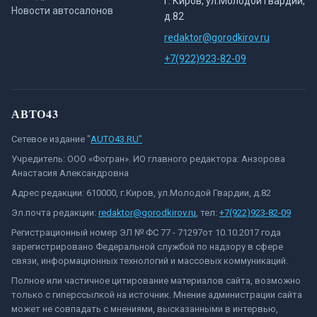
г. Киров, ул.Молодой Гвардии,
Новости автосалонов
д.82
redaktor@gorodkirov.ru
+7(922)923-82-09
АВТО43
Сетевое издание "
AUTO43.RU"
Учредитель: ООО «Фогран». ИО главного редактора: Анзорова
Анастасия Александровна
Адрес редакции: 610000, г.Киров, ул.Молодой Гвардии, д.82
Эл.почта редакции:
redaktor@gorodkirov.ru
, тел:
+7(922)923-82-09
Регистрационный номер ЭЛ № ФС 77 - 71297от 10.10.2017 года
зарегистрировано Федеральной службой по надзору в сфере
связи, информационных технологий и массовых коммуникаций.
Полное или частичное цитирование материалов сайта, возможно
только с гиперссылкой на источник. Мнение администрации сайта
может не совпадать с мнениями, высказанными в интервью,