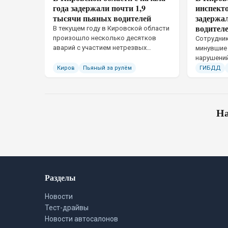
года задержали почти 1,9
инспект
тысячи пьяных водителей
задержа
водител
В текущем году в Кировской области
произошло несколько десятков
Сотрудник
аварий с участием нетрезвых
минувшие
водителей
нарушени
движения
Киров
Пьяный за рулём
ГИБДД
На
Разделы
Новости
Тест-драйвы
Новости автосалонов