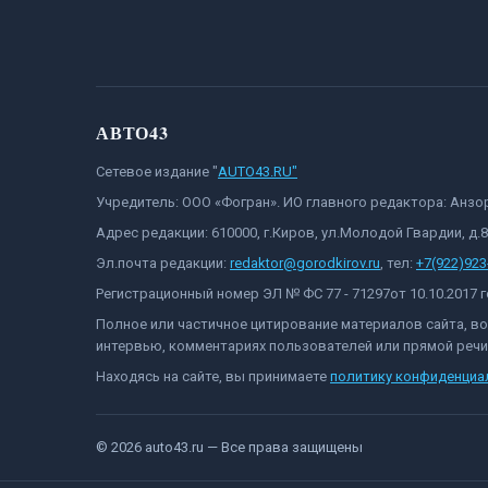
АВТО43
Сетевое издание "
AUTO43.RU"
Учредитель: ООО «Фогран». ИО главного редактора: Анз
Адрес редакции: 610000, г.Киров, ул.Молодой Гвардии, д.
Эл.почта редакции:
redaktor@gorodkirov.ru
, тел:
+7(922)923
Регистрационный номер ЭЛ № ФС 77 - 71297от 10.10.2017
Полное или частичное цитирование материалов сайта, в
интервью, комментариях пользователей или прямой речи 
Находясь на сайте, вы принимаете
политику конфиденциа
©
2026
auto43.ru
— Все права защищены