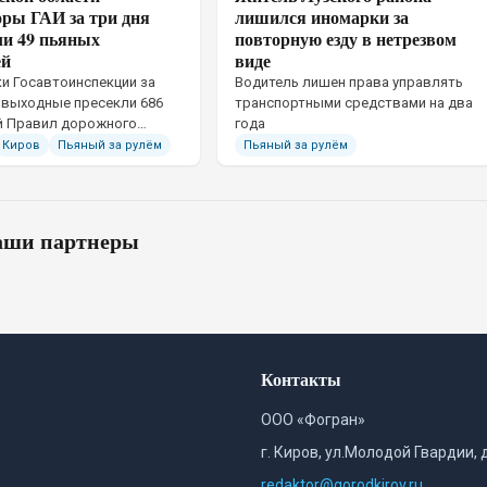
оры ГАИ за три дня
лишился иномарки за
ли 49 пьяных
повторную езду в нетрезвом
ей
виде
и Госавтоинспекции за
Водитель лишен права управлять
 выходные пресекли 686
транспортными средствами на два
й Правил дорожного
года
Киров
Пьяный за рулём
Пьяный за рулём
ши партнеры
Контакты
ООО «Фогран»
г. Киров, ул.Молодой Гвардии, 
redaktor@gorodkirov.ru