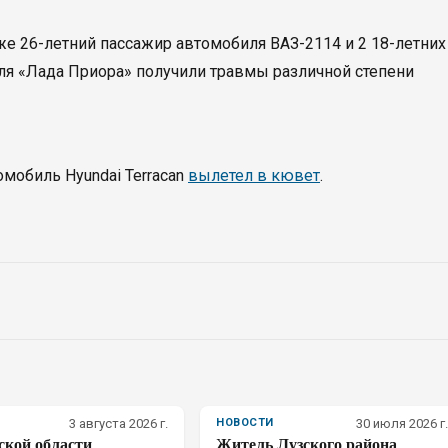
кже 26-летний пассажир автомобиля ВАЗ-2114 и 2 18-летних
ля «Лада Приора» получили травмы различной степени
омобиль Hyundai Terracan
вылетел в кювет
.
3 августа 2026 г.
НОВОСТИ
30 июля 2026 г.
ской области
Житель Лузского района