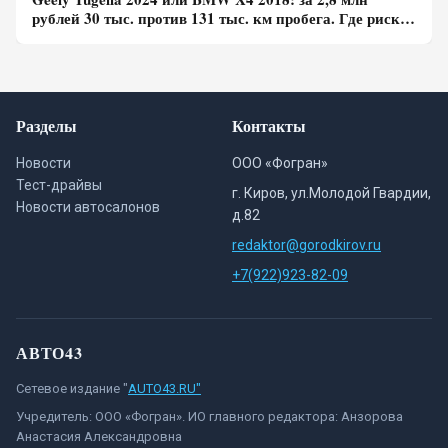
рублей 30 тыс. против 131 тыс. км пробега. Где риск
для бюджета за три года выше?
Разделы
Контакты
Новости
ООО «Фогран»
Тест-драйвы
г. Киров, ул.Молодой Гвардии,
Новости автосалонов
д.82
redaktor@gorodkirov.ru
+7(922)923-82-09
АВТО43
Сетевое издание "
AUTO43.RU"
Учредитель: ООО «Фогран». ИО главного редактора: Анзорова
Анастасия Александровна