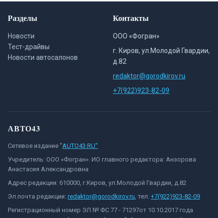
Разделы
Контакты
Новости
ООО «Фогран»
Тест-драйвы
г. Киров, ул.Молодой Гвардии,
Новости автосалонов
д.82
redaktor@gorodkirov.ru
+7(922)923-82-09
АВТО43
Сетевое издание "
AUTO43.RU"
Учредитель: ООО «Фогран». ИО главного редактора: Анзорова
Анастасия Александровна
Адрес редакции: 610000, г.Киров, ул.Молодой Гвардии, д.82
Эл.почта редакции:
redaktor@gorodkirov.ru
, тел:
+7(922)923-82-09
Регистрационный номер ЭЛ № ФС 77 - 71297от 10.10.2017 года