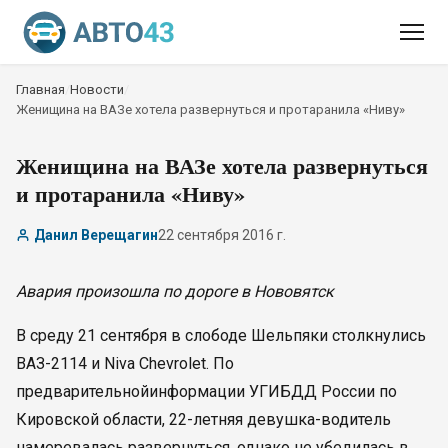
Главная
/
Новости
/
Женищина на ВАЗе хотела развернуться и протаранила «Ниву»
Женищина на ВАЗе хотела развернуться
и протаранила «Ниву»
Данил Верещагин
22 сентября 2016 г.
Авария произошла по дороге в Нововятск
В среду 21 сентября в слободе Шельпяки столкнулись
ВАЗ-2114 и Niva Chevrolet. По
предварительнойинформации УГИБДД России по
Кировской области, 22-летняя девушка-водитель
намеревалась развернуться, однако не убедилась в