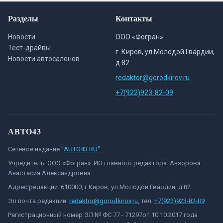
Разделы
Контакты
Новости
ООО «Фогран»
Тест-драйвы
г. Киров, ул.Молодой Гвардии,
Новости автосалонов
д.82
redaktor@gorodkirov.ru
+7(922)923-82-09
АВТО43
Сетевое издание "
AUTO43.RU"
Учредитель: ООО «Фогран». ИО главного редактора: Анзорова
Анастасия Александровна
Адрес редакции: 610000, г.Киров, ул.Молодой Гвардии, д.82
Эл.почта редакции:
redaktor@gorodkirov.ru
, тел:
+7(922)923-82-09
Регистрационный номер ЭЛ № ФС 77 - 71297от 10.10.2017 года