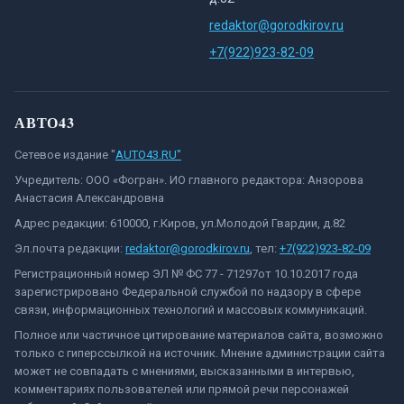
redaktor@gorodkirov.ru
+7(922)923-82-09
АВТО43
Сетевое издание "
AUTO43.RU"
Учредитель: ООО «Фогран». ИО главного редактора: Анзорова
Анастасия Александровна
Адрес редакции: 610000, г.Киров, ул.Молодой Гвардии, д.82
Эл.почта редакции:
redaktor@gorodkirov.ru
, тел:
+7(922)923-82-09
Регистрационный номер ЭЛ № ФС 77 - 71297от 10.10.2017 года
зарегистрировано Федеральной службой по надзору в сфере
связи, информационных технологий и массовых коммуникаций.
Полное или частичное цитирование материалов сайта, возможно
только с гиперссылкой на источник. Мнение администрации сайта
может не совпадать с мнениями, высказанными в интервью,
комментариях пользователей или прямой речи персонажей