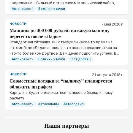
повреждения. Сильный ветер снес металлический забор,
отчего тот упал на автомобили.
Автоновости
Болячки у тачки
НОВОСТИ
7 мая 2020 г.
Машины до 400 000 рублей: на какую машину
пересесть после «Лады»
​Стандартная ситуация. Вы отъездили какое-то время на
автомобиле «Лада» и поняли, что пока пересаживаться на
что-то более комфортное. Да и денег подкопить успели. В
этом материале мы разберем возможные варианты покупки
Автоновости
Болячки у тачки
Тест-драйвы
НОВОСТИ
21 августа 2018 г.
Совместные поездки за “наличку” планируется
обложить штрафом
​Карпулинг будет оплачиваться только по безналичному
расчету
Автоновости
Автосалоны
Автосервис
Наши партнеры