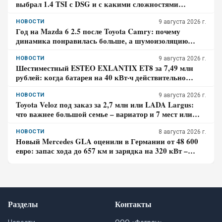
выбрал 1.4 TSI с DSG и с какими сложностями
столкнулся – отзыв владельца
НОВОСТИ
9 августа 2026 г.
Год на Mazda 6 2.5 после Toyota Camry: почему
динамика понравилась больше, а шумоизоляцию
пришлось дорабатывать – отзыв владельца
НОВОСТИ
9 августа 2026 г.
Шестиместный ESTEO EXLANTIX ET8 за 7,49 млн
рублей: когда батарея на 40 кВт·ч действительно
экономит бензин, а в каком случае нет
НОВОСТИ
9 августа 2026 г.
Toyota Veloz под заказ за 2,7 млн или LADA Largus:
что важнее большой семье – вариатор и 7 мест или
простой мотор и сервис
НОВОСТИ
8 августа 2026 г.
Новый Mercedes GLA оценили в Германии от 48 600
евро: запас хода до 657 км и зарядка на 320 кВт –
почему гибрид появится только в 2027 году
Разделы
Контакты