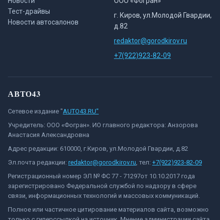
Новости
ООО «Фогран»
Тест-драйвы
г. Киров, ул.Молодой Гвардии,
Новости автосалонов
д.82
redaktor@gorodkirov.ru
+7(922)923-82-09
АВТО43
Сетевое издание "
AUTO43.RU"
Учредитель: ООО «Фогран». ИО главного редактора: Анзорова
Анастасия Александровна
Адрес редакции: 610000, г.Киров, ул.Молодой Гвардии, д.82
Эл.почта редакции:
redaktor@gorodkirov.ru
, тел:
+7(922)923-82-09
Регистрационный номер ЭЛ № ФС 77 - 71297от 10.10.2017 года
зарегистрировано Федеральной службой по надзору в сфере
связи, информационных технологий и массовых коммуникаций.
Полное или частичное цитирование материалов сайта, возможно
только с гиперссылкой на источник. Мнение администрации сайта