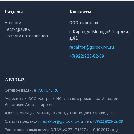
Разделы
Контакты
Новости
ООО «Фогран»
Тест-драйвы
г. Киров, ул.Молодой Гвардии,
Новости автосалонов
д.82
redaktor@gorodkirov.ru
+7(922)923-82-09
АВТО43
Сетевое издание "
AUTO43.RU"
Учредитель: ООО «Фогран». ИО главного редактора: Анзорова
Анастасия Александровна
Адрес редакции: 610000, г.Киров, ул.Молодой Гвардии, д.82
Эл.почта редакции:
redaktor@gorodkirov.ru
, тел:
+7(922)923-82-09
Регистрационный номер ЭЛ № ФС 77 - 71297от 10.10.2017 года