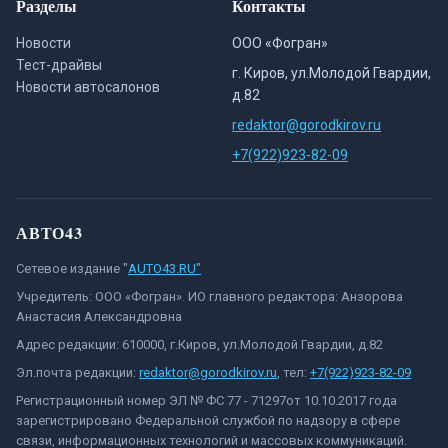
Разделы
Контакты
Новости
ООО «Фогран»
Тест-драйвы
г. Киров, ул.Молодой Гвардии,
Новости автосалонов
д.82
redaktor@gorodkirov.ru
+7(922)923-82-09
АВТО43
Сетевое издание "
AUTO43.RU"
Учредитель: ООО «Фогран». ИО главного редактора: Анзорова
Анастасия Александровна
Адрес редакции: 610000, г.Киров, ул.Молодой Гвардии, д.82
Эл.почта редакции:
redaktor@gorodkirov.ru
, тел:
+7(922)923-82-09
Регистрационный номер ЭЛ № ФС 77 - 71297от 10.10.2017 года
зарегистрировано Федеральной службой по надзору в сфере
связи, информационных технологий и массовых коммуникаций.