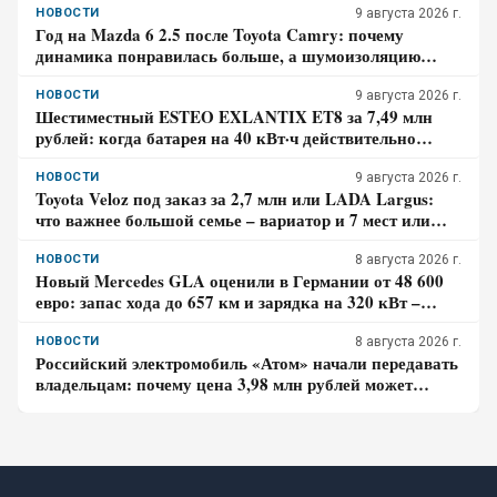
НОВОСТИ
9 августа 2026 г.
Год на Mazda 6 2.5 после Toyota Camry: почему
динамика понравилась больше, а шумоизоляцию
пришлось дорабатывать – отзыв владельца
НОВОСТИ
9 августа 2026 г.
Шестиместный ESTEO EXLANTIX ET8 за 7,49 млн
рублей: когда батарея на 40 кВт·ч действительно
экономит бензин, а в каком случае нет
НОВОСТИ
9 августа 2026 г.
Toyota Veloz под заказ за 2,7 млн или LADA Largus:
что важнее большой семье – вариатор и 7 мест или
простой мотор и сервис
НОВОСТИ
8 августа 2026 г.
Новый Mercedes GLA оценили в Германии от 48 600
евро: запас хода до 657 км и зарядка на 320 кВт –
почему гибрид появится только в 2027 году
НОВОСТИ
8 августа 2026 г.
Российский электромобиль «Атом» начали передавать
владельцам: почему цена 3,98 млн рублей может
оказаться не окончательной для покупателя