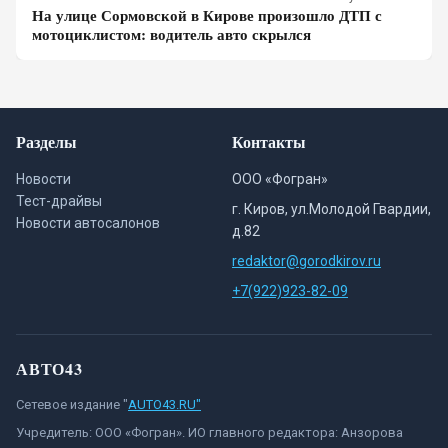
На улице Сормовской в Кирове произошло ДТП с
мотоциклистом: водитель авто скрылся
Разделы
Контакты
Новости
ООО «Фогран»
Тест-драйвы
г. Киров, ул.Молодой Гвардии,
Новости автосалонов
д.82
redaktor@gorodkirov.ru
+7(922)923-82-09
АВТО43
Сетевое издание "
AUTO43.RU"
Учредитель: ООО «Фогран». ИО главного редактора: Анзорова