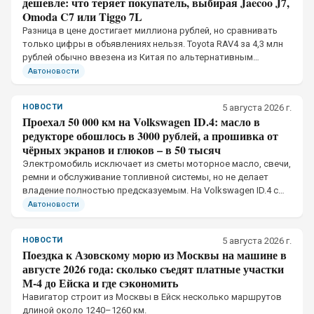
дешевле: что теряет покупатель, выбирая Jaecoo J7,
Omoda C7 или Tiggo 7L
Разница в цене достигает миллиона рублей, но сравнивать
только цифры в объявлениях нельзя. Toyota RAV4 за 4,3 млн
рублей обычно ввезена из Китая по альтернативным
каналам, тогда как Jaecoo J7, Omoda C7 и Chery Tiggo 7L
Автоновости
официально продаются в России
НОВОСТИ
5 августа 2026 г.
Проехал 50 000 км на Volkswagen ID.4: масло в
редукторе обошлось в 3000 рублей, а прошивка от
чёрных экранов и глюков – в 50 тысяч
Электромобиль исключает из сметы моторное масло, свечи,
ремни и обслуживание топливной системы, но не делает
владение полностью предсказуемым. На Volkswagen ID.4 с
пробегом 50 тыс. км механическая часть потребовала
Автоновости
небольших вложений
НОВОСТИ
5 августа 2026 г.
Поездка к Азовскому морю из Москвы на машине в
августе 2026 года: сколько съедят платные участки
М-4 до Ейска и где сэкономить
Навигатор строит из Москвы в Ейск несколько маршрутов
длиной около 1240–1260 км.