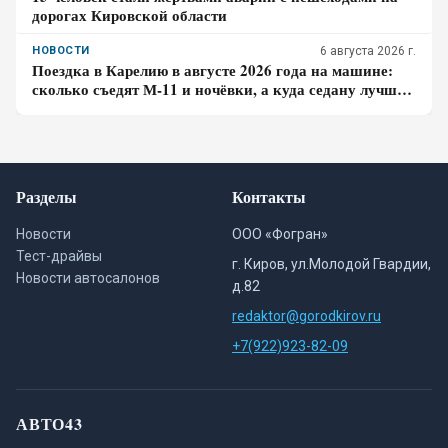
дорогах Кировской области
НОВОСТИ
6 августа 2026 г.
Поездка в Карелию в августе 2026 года на машине:
сколько съедят М-11 и ночёвки, а куда седану лучше
не сворачивать
Разделы
Контакты
Новости
ООО «Фогран»
Тест-драйвы
г. Киров, ул.Молодой Гвардии,
Новости автосалонов
д.82
redaktor@gorodkirov.ru
+7(922)923-82-09
АВТО43