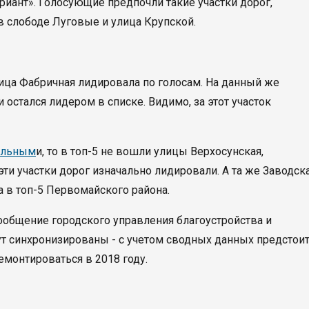
риант». Голосующие предпочли такие участки дорог,
в слободе Луговые и улица Крупской.
ица Фабричная лидировала по голосам. На данный же
и остался лидером в списке. Видимо, за этот участок
ельным
и, то в топ-5 не вошли улицы Верхосунская,
ти участки дорог изначально лидировали. А та же Заводска
а в топ-5 Первомайского района.
ообщение городского управления благоустройства и
ут синхронизированы - с учетом сводных данных предстои
емонтироваться в 2018 году.