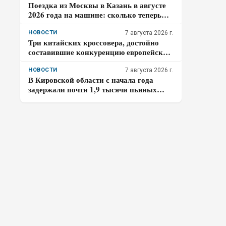
Поездка из Москвы в Казань в августе
2026 года на машине: сколько теперь
съест М-12 в одну сторону и когда
бесплатная М-7 выгоднее
НОВОСТИ
7 августа 2026 г.
Три китайских кроссовера, достойно
составившие конкуренцию европейским
моделям
НОВОСТИ
7 августа 2026 г.
В Кировской области с начала года
задержали почти 1,9 тысячи пьяных
водителей