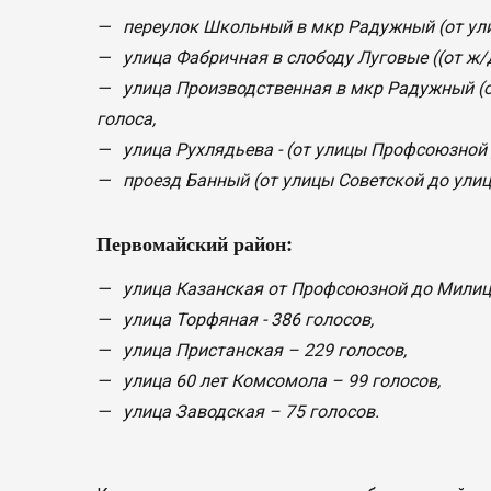
— переулок Школьный в мкр Радужный (от ули
— улица Фабричная в слободу Луговые ((от ж/д
— улица Производственная в мкр Радужный (о
голоса,
— улица Рухлядьева - (от улицы Профсоюзной д
— проезд Банный (от улицы Советской до улиц
Первомайский район:
— улица Казанская от Профсоюзной до Милице
— улица Торфяная - 386 голосов,
— улица Пристанская – 229 голосов,
— улица 60 лет Комсомола – 99 голосов,
— улица Заводская – 75 голосов.