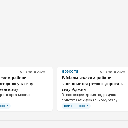
5 августа 2026 г.
НОВОСТИ
5 августа 2026 г.
ском районе
В Малмыжском районе
т дорогу к селу
завершается ремонт дороги к
венскому
селу Аджим
роги организован
В настоящее время подрядчик
приступает к финальному этапу
ороги
ремонт дороги