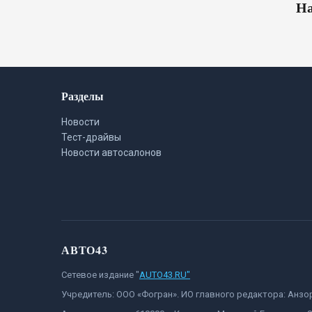
На
Разделы
Новости
Тест-драйвы
Новости автосалонов
АВТО43
Сетевое издание "
AUTO43.RU"
Учредитель: ООО «Фогран». ИО главного редактора: Анз