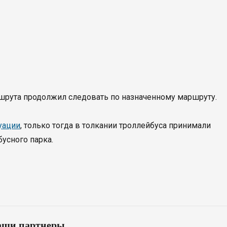
ршрута продолжил следовать по назначенному маршруту.
уации
, только тогда в толкании троллейбуса принимали
бусного парка.
ши партнеры