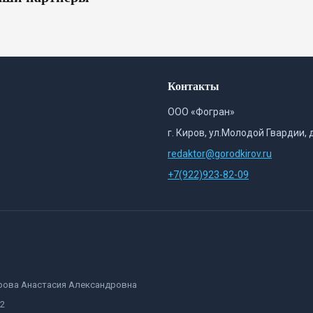
Контакты
ООО «Фогран»
г. Киров, ул.Молодой Гвардии, 
redaktor@gorodkirov.ru
+7(922)923-82-09
орова Анастасия Александровна
82