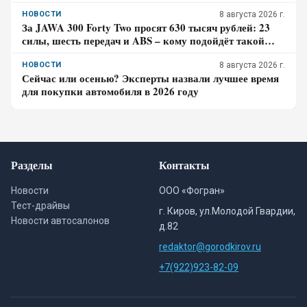
лучше до курортной зоны
НОВОСТИ
8 августа 2026 г.
За JAWA 300 Forty Two просят 630 тысяч рублей: 23
силы, шесть передач и ABS – кому подойдёт такой
ретро-байк в 2026 году
НОВОСТИ
8 августа 2026 г.
Сейчас или осенью? Эксперты назвали лучшее время
для покупки автомобиля в 2026 году
Разделы
Контакты
Новости
ООО «Фогран»
Тест-драйвы
г. Киров, ул.Молодой Гвардии,
Новости автосалонов
д.82
redaktor@gorodkirov.ru
+7(922)923-82-09