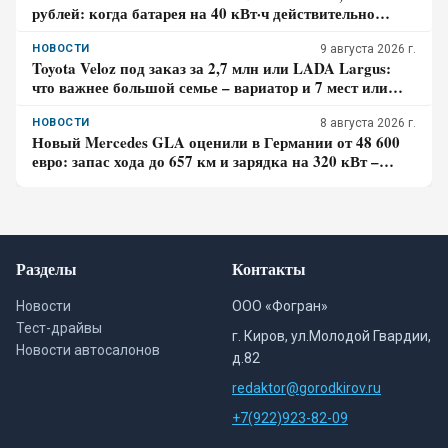
рублей: когда батарея на 40 кВт·ч действительно
экономит бензин, а в каком случае нет
НОВОСТИ
9 августа 2026 г.
Toyota Veloz под заказ за 2,7 млн или LADA Largus:
что важнее большой семье – вариатор и 7 мест или
простой мотор и сервис
НОВОСТИ
8 августа 2026 г.
Новый Mercedes GLA оценили в Германии от 48 600
евро: запас хода до 657 км и зарядка на 320 кВт –
почему гибрид появится только в 2027 году
Разделы
Контакты
Новости
ООО «Фогран»
Тест-драйвы
г. Киров, ул.Молодой Гвардии,
Новости автосалонов
д.82
redaktor@gorodkirov.ru
+7(922)923-82-09