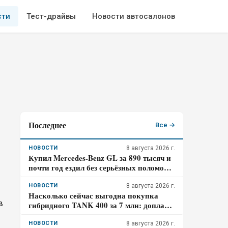
сти
Тест-драйвы
Новости автосалонов
Последнее
Все →
НОВОСТИ
8 августа 2026 г.
Купил Mercedes-Benz GL за 890 тысяч и
почти год ездил без серьёзных поломок:
где всё же прятался главный риск –
отзыв владельца
НОВОСТИ
8 августа 2026 г.
Насколько сейчас выгодна покупка
в
гибридного TANK 400 за 7 млн: доплата
к бензиновому – 700 тысяч, когда она
окупится в городе
НОВОСТИ
8 августа 2026 г.