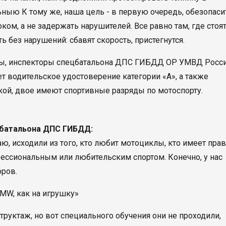
ьныю К тому же, наша цель - в первую очередь, обезопаси
ком, а не задержать нарушителей. Все равно там, где стоя
 без нарушений: сбавят скорость, пристегнутся.
лы, инспекторы спецбатальона ДПС ГИБДД ОР УМВД Росс
т водительское удостоверение категории «А», а также
кой, двое имеют спортивные разряды по мотоспорту.
цбатальона ДПС ГИБДД:
, исходили из того, кто любит мотоциклы, кто имеет пра
фессиональным или любительским спортом. Конечно, у нас
оров.
труктаж, но вот специального обучения они не проходили,