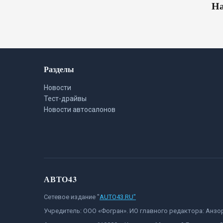
На
Разделы
Новости
Тест-драйвы
Новости автосалонов
АВТО43
Сетевое издание "
AUTO43.RU"
Учредитель: ООО «Фогран». ИО главного редактора: Анз