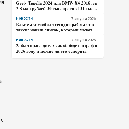
ля
Geely Tugella 2024 или BMW X4 2018: за
2,8 млн рублей 30 тыс. против 131 тыс.
км пробега. Где риск для бюджета за три
года выше?
НОВОСТИ
7 августа 2026 г.
Какие автомобили сегодня работают в
такси: новый список, который может
удивить
НОВОСТИ
7 августа 2026 г.
Забыл права дома: какой будет штраф в
2026 году и можно ли его оспорить
й
о,