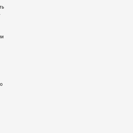
ть
т
ии
во