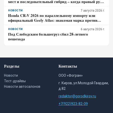
мест и последовательный гибрид – когда правый руль
перестаёт быть выгодой
НОВОСТИ
7 августа 2026 г.
Honda CR-V 2026 по параллельному импорту или
официальный Geely Atlas: знакомая марка против
гарантии – где риск для бюджета дороже
НОВОСТИ
6 августа 2026 г.
Под Слободским большегруз сбил 28-летнего
пешехода
Разделы
Контакты
Новости
ООО «Фогран»
Тест-драйвы
г. Киров, ул.Молодой Гвардии,
Новости автосалонов
д.82
redaktor@gorodkirov.ru
+7(922)923-82-09