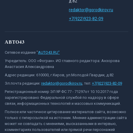
д.82
redaktor@gorodkirov.ru
+7(922)923-82-09
АВТО43
Сетевое издание "
AUTO43.RU"
Учредитель: ООО «Фогран». ИО главного редактора: Анзорова
Анастасия Александровна
Адрес редакции: 610000, г.Киров, ул.Молодой Гвардии, д.82
Эл.почта редакции:
redaktor@gorodkirov.ru
, тел:
+7(922)923-82-09
Регистрационный номер ЭЛ № ФС 77 - 71297от 10.10.2017 года
зарегистрировано Федеральной службой по надзору в сфере
связи, информационных технологий и массовых коммуникаций.
Полное или частичное цитирование материалов сайта, возможно
только с гиперссылкой на источник. Мнение администрации сайта
может не совпадать с мнениями, высказанными в интервью,
комментариях пользователей или прямой речи персонажей