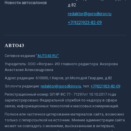
Новости автосалонов
д.82
redaktor@gorodkirov.ru
+7(922)923-82-09
АВТО43
Сетевое издание "
AUTO43.RU"
Учредитель: ООО «Фогран». ИО главного редактора: Анзорова
Анастасия Александровна
Адрес редакции: 610000, г.Киров, ул.Молодой Гвардии, д.82
Эл.почта редакции:
redaktor@gorodkirov.ru
, тел:
+7(922)923-82-09
Регистрационный номер ЭЛ № ФС 77 - 71297от 10.10.2017 года
зарегистрировано Федеральной службой по надзору в сфере
связи, информационных технологий и массовых коммуникаций.
Полное или частичное цитирование материалов сайта, возможно
только с гиперссылкой на источник. Мнение администрации сайта
может не совпадать с мнениями, высказанными в интервью,