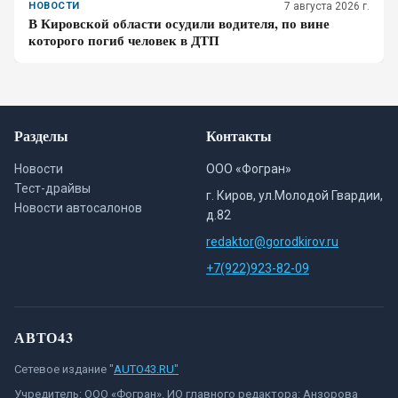
НОВОСТИ
7 августа 2026 г.
В Кировской области осудили водителя, по вине
которого погиб человек в ДТП
Разделы
Контакты
Новости
ООО «Фогран»
Тест-драйвы
г. Киров, ул.Молодой Гвардии,
Новости автосалонов
д.82
redaktor@gorodkirov.ru
+7(922)923-82-09
АВТО43
Сетевое издание "
AUTO43.RU"
Учредитель: ООО «Фогран». ИО главного редактора: Анзорова