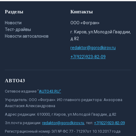
Разделы
Контакты
Новости
ООО «Фогран»
Тест-драйвы
г. Киров, ул.Молодой Гвардии,
Новости автосалонов
д.82
redaktor@gorodkirov.ru
+7(922)923-82-09
АВТО43
Сетевое издание "
AUTO43.RU"
Учредитель: ООО «Фогран». ИО главного редактора: Анзорова
Анастасия Александровна
Адрес редакции: 610000, г.Киров, ул.Молодой Гвардии, д.82
Эл.почта редакции:
redaktor@gorodkirov.ru
, тел:
+7(922)923-82-09
Регистрационный номер ЭЛ № ФС 77 - 71297от 10.10.2017 года