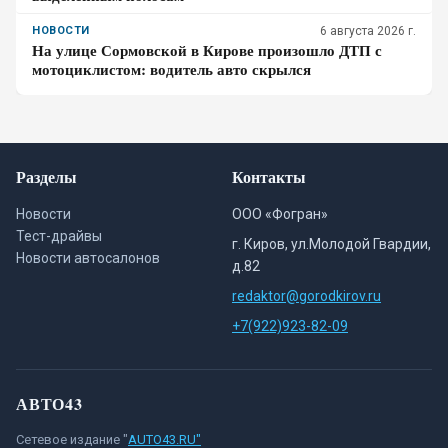
НОВОСТИ
6 августа 2026 г.
На улице Сормовской в Кирове произошло ДТП с
мотоциклистом: водитель авто скрылся
Разделы
Контакты
Новости
ООО «Фогран»
Тест-драйвы
г. Киров, ул.Молодой Гвардии,
Новости автосалонов
д.82
redaktor@gorodkirov.ru
+7(922)923-82-09
АВТО43
Сетевое издание "
AUTO43.RU"