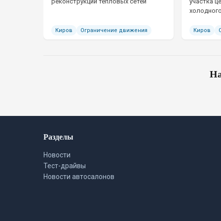
реконструкции тепловых сетей
участка ц
холодног
Киров
Ограничение движения
Киров
На
Разделы
Новости
Тест-драйвы
Новости автосалонов