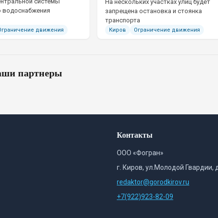
ентральной системы
На нескольких участках улиц будет
о водоснабжения
запрещена остановка и стоянка
транспорта
Ограничение движения
Киров
Ограничение движения
ши партнеры
Контакты
ООО «Фогран»
г. Киров, ул.Молодой Гвардии, 
redaktor@gorodkirov.ru
+7(922)923-82-09