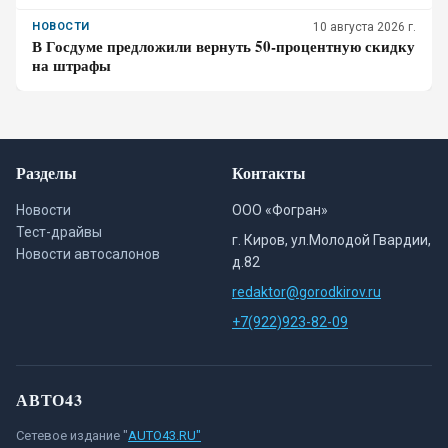
спланировать дорогу к морю
НОВОСТИ
10 августа 2026 г.
В Госдуме предложили вернуть 50-процентную скидку
на штрафы
Разделы
Контакты
Новости
ООО «Фогран»
Тест-драйвы
г. Киров, ул.Молодой Гвардии,
Новости автосалонов
д.82
redaktor@gorodkirov.ru
+7(922)923-82-09
АВТО43
Сетевое издание "
AUTO43.RU"