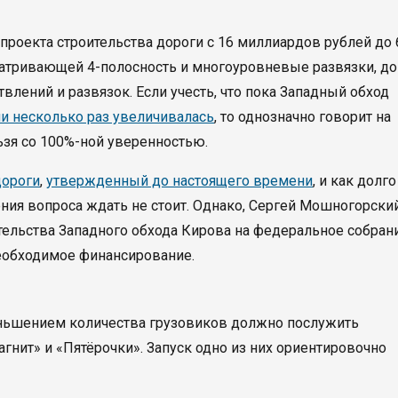
проекта строительства дороги с 16 миллиардов рублей до 
матривающей 4-полосность и многоуровневые развязки, до
влений и развязок. Если учесть, что пока Западный обход
ии несколько раз увеличивалась
, то однозначно говорит на
зя со 100%-ной уверенностью.
дороги
,
утвержденный до настоящего времени
, и как долг
ения вопроса ждать не стоит. Однако, Сергей Мошногорски
тельства Западного обхода Кирова на федеральное собрани
необходимое финансирование.
еньшением количества грузовиков должно послужить
гнит» и «Пятёрочки». Запуск одно из них ориентировочно