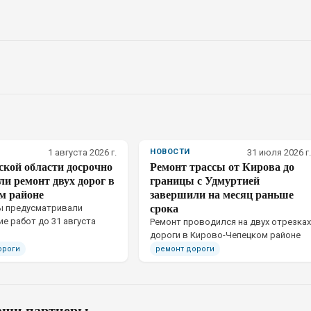
1 августа 2026 г.
НОВОСТИ
31 июля 2026 г.
ской области досрочно
Ремонт трассы от Кирова до
и ремонт двух дорог в
границы с Удмуртией
м районе
завершили на месяц раньше
срока
ы предусматривали
е работ до 31 августа
Ремонт проводился на двух отрезках
дороги в Кирово-Чепецком районе
ороги
ремонт дороги
ши партнеры