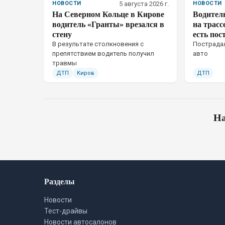
НОВОСТИ
5 августа 2026 г.
НОВОСТИ
На Северном Кольце в Кирове
Водитель
водитель «Гранты» врезался в
на трасс
стену
есть по
В результате столкновения с
Пострадал
препятствием водитель получил
авто
травмы
ДТП
Киров
ДТП
На
Разделы
Новости
Тест-драйвы
Новости автосалонов