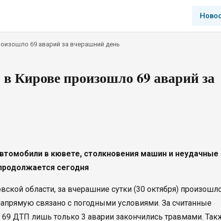
Ново
роизошло 69 аварий за вчерашний день
в Кирове произошло 69 аварий за
втомобили в кювете, столкновения машин и неудачные
 продолжается сегодня
кой области, за вчерашние сутки (30 октября) произошл
 напрямую связано с погодными условиями. За считанные
их 69 ДТП лишь только 3 аварии закончились травмами. Так