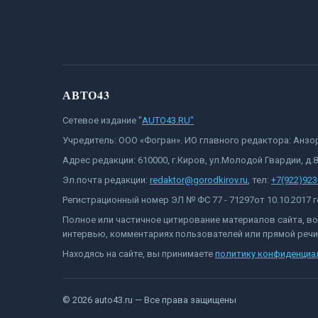
АВТО43
Сетевое издание "
AUTO43.RU"
Учредитель: ООО «Фогран». ИО главного редактора: Анз
Адрес редакции: 610000, г.Киров, ул.Молодой Гвардии, д.
Эл.почта редакции:
redaktor@gorodkirov.ru
, тел:
+7(922)923
Регистрационный номер ЭЛ № ФС 77 - 71297от 10.10.2017
Полное или частичное цитирование материалов сайта, в
интервью, комментариях пользователей или прямой речи 
Находясь на сайте, вы принимаете
политику конфиденциа
©
2026
auto43.ru
— Все права защищены