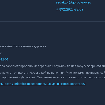
redaktor@gorodkirov.ru
+7(922)923-82-09
орова Анастасия Александровна
82
-82-09
 года зарегистрировано Федеральной службой по надзору в сфере связ
озможно только с гиперссылкой на источник. Мнение администрации са
персонажей публикаций. Сайт не несёт ответственности за текст комме
льности и обработки персональных данных пользователей