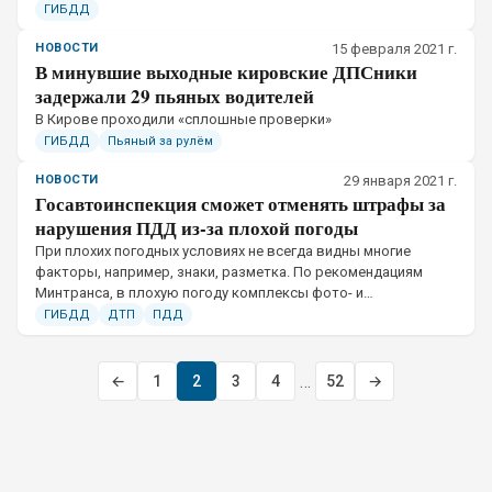
ГИБДД
НОВОСТИ
15 февраля 2021 г.
В минувшие выходные кировские ДПСники
задержали 29 пьяных водителей
​В Кирове проходили «сплошные проверки»
ГИБДД
Пьяный за рулём
НОВОСТИ
29 января 2021 г.
Госавтоинспекция сможет отменять штрафы за
нарушения ПДД из-за плохой погоды
​При плохих погодных условиях не всегда видны многие
факторы, например, знаки, разметка. По рекомендациям
Минтранса, в плохую погоду комплексы фото- и
видеофиксации не должны фиксировать нарушения ПДД
ГИБДД
ДТП
ПДД
…
←
1
2
3
4
52
→