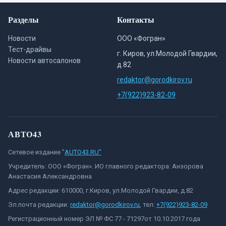
Разделы
Контакты
Новости
ООО «Фогран»
Тест-драйвы
г. Киров, ул.Молодой Гвардии,
Новости автосалонов
д.82
redaktor@gorodkirov.ru
+7(922)923-82-09
АВТО43
Сетевое издание "
AUTO43.RU"
Учредитель: ООО «Фогран». ИО главного редактора: Анзорова
Анастасия Александровна
Адрес редакции: 610000, г.Киров, ул.Молодой Гвардии, д.82
Эл.почта редакции:
redaktor@gorodkirov.ru
, тел:
+7(922)923-82-09
Регистрационный номер ЭЛ № ФС 77 - 71297от 10.10.2017 года