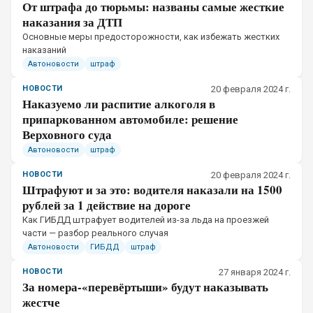
От штрафа до тюрьмы: названы самые жесткие
наказания за ДТП
Основные меры предосторожности, как избежать жестких
наказаний
Автоновости
штраф
НОВОСТИ
20 февраля 2024 г.
Наказуемо ли распитие алкоголя в
припаркованном автомобиле: решение
Верховного суда
Автоновости
штраф
НОВОСТИ
20 февраля 2024 г.
Штрафуют и за это: водителя наказали на 1500
рублей за 1 действие на дороге
Как ГИБДД штрафует водителей из-за льда на проезжей
части — разбор реального случая
Автоновости
ГИБДД
штраф
НОВОСТИ
27 января 2024 г.
За номера-«перевёртыши» будут наказывать
жестче