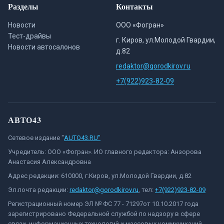
Разделы
Контакты
Новости
ООО «Фогран»
Тест-драйвы
г. Киров, ул.Молодой Гвардии,
Новости автосалонов
д.82
redaktor@gorodkirov.ru
+7(922)923-82-09
АВТО43
Сетевое издание "
AUTO43.RU"
Учредитель: ООО «Фогран». ИО главного редактора: Анзорова
Анастасия Александровна
Адрес редакции: 610000, г.Киров, ул.Молодой Гвардии, д.82
Эл.почта редакции:
redaktor@gorodkirov.ru
, тел:
+7(922)923-82-09
Регистрационный номер ЭЛ № ФС 77 - 71297от 10.10.2017 года
зарегистрировано Федеральной службой по надзору в сфере
связи, информационных технологий и массовых коммуникаций.