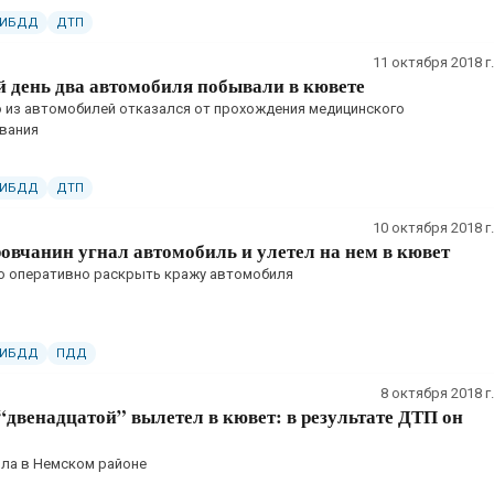
ГИБДД
ДТП
11 октября 2018 г.
й день два автомобиля побывали в кювете
 из автомобилей отказался от прохождения медицинского
вания
ГИБДД
ДТП
10 октября 2018 г.
овчанин угнал автомобиль и улетел на нем в кювет
о оперативно раскрыть кражу автомобиля
ГИБДД
ПДД
8 октября 2018 г.
“двенадцатой” вылетел в кювет: в результате ДТП он
ла в Немском районе