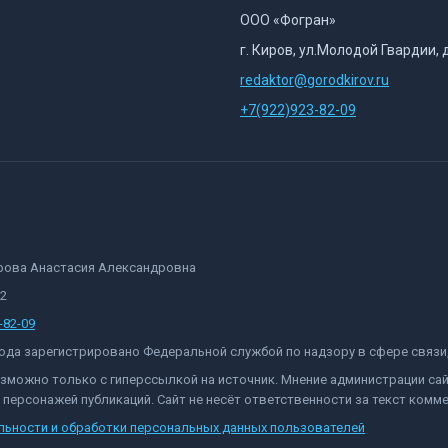
ООО «Фогран»
г. Киров, ул.Молодой Гвардии, 
redaktor@gorodkirov.ru
+7(922)923-82-09
орова Анастасия Александровна
82
-82-09
 года зарегистрировано Федеральной службой по надзору в сфере связ
озможно только с гиперссылкой на источник. Мнение администрации са
персонажей публикаций. Сайт не несёт ответственности за текст комме
льности и обработки персональных данных пользователей