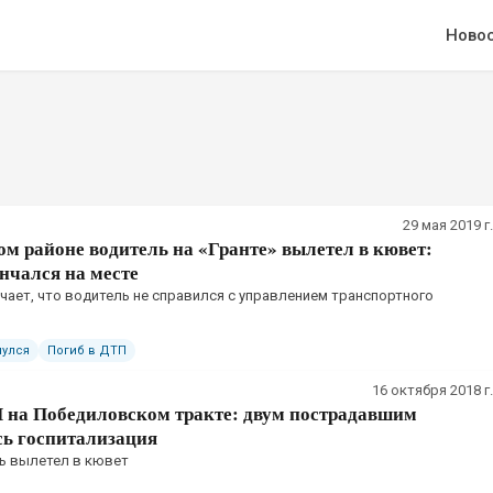
Ново
29 мая 2019 г.
м районе водитель на «Гранте» вылетел в кювет:
нчался на месте
ает, что водитель не справился с управлением транспортного
улся
Погиб в ДТП
16 октября 2018 г.
 на Победиловском тракте: двум пострадавшим
сь госпитализация
ь вылетел в кювет