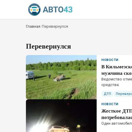
Главная
/
Перевернулся
Перевернулся
НОВОСТИ
В Кильмезско
мужчина ско
Ведомство отмеч
средства
ДТП
Переверн
НОВОСТИ
Жесткое ДТП
потребовала
​Один автомобил