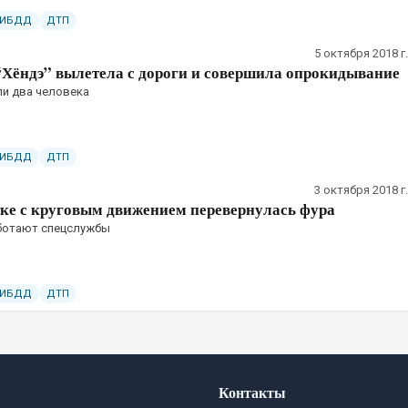
ГИБДД
ДТП
5 октября 2018 г.
“Хёндэ” вылетела с дороги и совершила опрокидывание
ли два человека
ГИБДД
ДТП
3 октября 2018 г.
тке с круговым движением перевернулась фура
аботают спецслужбы
ГИБДД
ДТП
Контакты