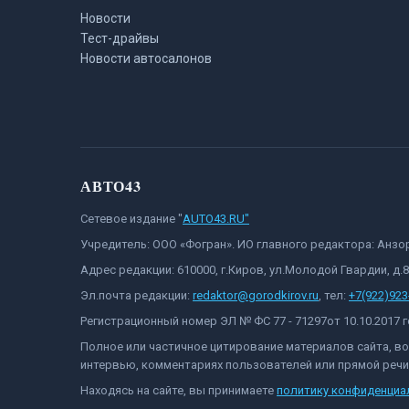
Новости
Тест-драйвы
Новости автосалонов
АВТО43
Сетевое издание "
AUTO43.RU"
Учредитель: ООО «Фогран». ИО главного редактора: Анз
Адрес редакции: 610000, г.Киров, ул.Молодой Гвардии, д.
Эл.почта редакции:
redaktor@gorodkirov.ru
, тел:
+7(922)923
Регистрационный номер ЭЛ № ФС 77 - 71297от 10.10.2017
Полное или частичное цитирование материалов сайта, в
интервью, комментариях пользователей или прямой речи 
Находясь на сайте, вы принимаете
политику конфиденциа