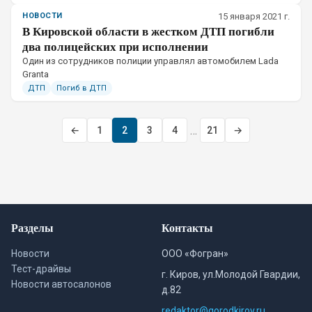
НОВОСТИ
15 января 2021 г.
В Кировской области в жестком ДТП погибли
два полицейских при исполнении
​Один из сотрудников полиции управлял автомобилем Lada
Granta
ДТП
Погиб в ДТП
…
←
1
2
3
4
21
→
Разделы
Контакты
Новости
ООО «Фогран»
Тест-драйвы
г. Киров, ул.Молодой Гвардии,
Новости автосалонов
д.82
redaktor@gorodkirov.ru