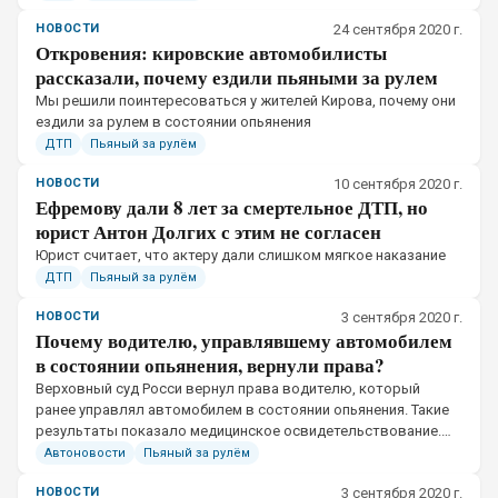
НОВОСТИ
24 сентября 2020 г.
Откровения: кировские автомобилисты
рассказали, почему ездили пьяными за рулем
​Мы решили поинтересоваться у жителей Кирова, почему они
ездили за рулем в состоянии опьянения
ДТП
Пьяный за рулём
НОВОСТИ
10 сентября 2020 г.
Ефремову дали 8 лет за смертельное ДТП, но
юрист Антон Долгих с этим не согласен
​Юрист считает, что актеру дали слишком мягкое наказание
ДТП
Пьяный за рулём
НОВОСТИ
3 сентября 2020 г.
Почему водителю, управлявшему автомобилем
в состоянии опьянения, вернули права?
​Верховный суд Росси вернул права водителю, который
ранее управлял автомобилем в состоянии опьянения. Такие
результаты показало медицинское освидетельствование.
Также ВС разъяснил, почему водительское удостоверение
Автоновости
Пьяный за рулём
вернулось к мужчине
НОВОСТИ
3 сентября 2020 г.