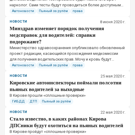
нарколог. Сами тесты будут проводиться более доступными
средствами
Автоновости
Пьяный за рулём
права
НОВОСТИ
8 июня 2020 г.
Минздрав изменяет порядок получения
медсправок для водителей: справки
подорожают?
​Министерство здравоохранения опубликовало обновленный
проект редакции, касающийся прохождения медкомиссии
для получения водительских прав. Мочу и кровь будут
сдавать граждане, имеющие выраженные признаки
Автоновости
Пьяный за рулём
права
алкоголизма
НОВОСТИ
25 мая 2020 г.
Кировские автоинспекторы поймали полсотни
пьяных водителей за выходные
В Кирове прошли «сплошные проверки»
ГИБДД
ДТП
Пьяный за рулём
НОВОСТИ
22 мая 2020 г.
Стало известно, в каких районах Кирова
ДПСники будут охотиться на пьяных водителей
​В Кирове пройдут «сплошные проверки»