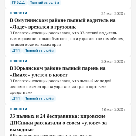
ГИБДД
Пьяный за рулём
НОВОСТИ
21 мая 2020 г.
В Омутнинском районе пьяный водитель на
«Ладе» врезался в грузовик
​В Госавтоинспекции рассказали, что 37-летний водитель
«четверки» не только был пьян, но и управлял автомобилем,
не имея водительских прав
ДТП
Пьяный за рулём
НОВОСТИ
20 мая 2020 г.
В Юрьянском районе пьяный парень на
«Ямахе» улетел в кювет
​В Госавтоинспекции рассказали, что пьяный молодой
человек не имел права управления транспортными
средствами
ДТП
Пьяный за рулём
НОВОСТИ
18 мая 2020 г.
33 пьяных и 24 бесправника: кировские
ДПСники рассказали о своем «улове» за
выходные
​В Кирове проходили «сплошные проверки»