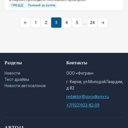
ГИБДД
Пьяный за рулём
…
←
1
2
3
4
5
24
→
Разделы
Контакты
Новости
ООО «Фогран»
Тест-драйвы
г. Киров, ул.Молодой Гвардии,
Новости автосалонов
д.82
redaktor@gorodkirov.ru
+7(922)923-82-09
АВТО43