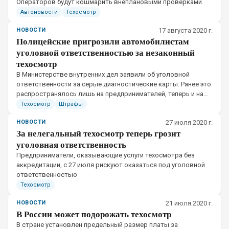
Операторов будут кошмарить внеплановыми проверками
Автоновости
Техосмотр
НОВОСТИ
17 августа 2020 г.
Полицейские пригрозили автомобилистам
уголовной ответственностью за незаконный
техосмотр
​В Министерстве внутренних дел заявили об уголовной
ответственности за серые диагностические карты. Ранее это
распространялось лишь на предпринимателей, теперь и на
физических лиц – на простых водителей
Техосмотр
Штрафы
НОВОСТИ
27 июля 2020 г.
За нелегальный техосмотр теперь грозит
уголовная ответственность
​Предприниматели, оказывающие услуги техосмотра без
аккредитации, с 27 июля рискуют оказаться под уголовной
ответственностью
Техосмотр
НОВОСТИ
21 июля 2020 г.
В России может подорожать техосмотр
​В стране установлен предельный размер платы за