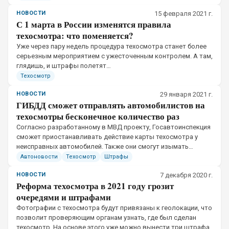
НОВОСТИ
15 февраля 2021 г.
С 1 марта в России изменятся правила
техосмотра: что поменяется?
​Уже через пару недель процедура техосмотра станет более
серьезным мероприятием с ужесточенным контролем. А там,
глядишь, и штрафы полетят…
Техосмотр
НОВОСТИ
29 января 2021 г.
ГИБДД сможет отправлять автомобилистов на
техосмотры бесконечное количество раз
Согласно разработанному в МВД проекту, Госавтоинспекция
сможет приостанавливать действие карты техосмотра у
неисправных автомобилей. Также они смогут изымать
свидетельства о регистрации транспортных средств
Автоновости
Техосмотр
Штрафы
НОВОСТИ
7 декабря 2020 г.
Реформа техосмотра в 2021 году грозит
очередями и штрафами
Фотографии с техосмотра будут привязаны к геолокации, что
позволит проверяющим органам узнать, где был сделан
техосмотр. На основе этого уже можно вынести три штрафа