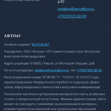
д.82
redaktor@gorodkirov.ru
+7(922)923-82-09
АВТО43
Сетевое издание "
AUTO43.RU"
Учредитель: ООО «Фогран». ИО главного редактора: Анзорова
Анастасия Александровна
Адрес редакции: 610000, г.Киров, ул.Молодой Гвардии, д.82
Эл.почта редакции:
redaktor@gorodkirov.ru
, тел:
+7(922)923-82-09
Регистрационный номер ЭЛ № ФС 77 - 71297от 10.10.2017 года
зарегистрировано Федеральной службой по надзору в сфере
связи, информационных технологий и массовых коммуникаций.
Полное или частичное цитирование материалов сайта, возможно
только с гиперссылкой на источник. Мнение администрации сайта
может не совпадать с мнениями, высказанными в интервью,
комментариях пользователей или прямой речи персонажей