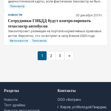
диагностической карты, если фактически техосмотр не был
пройдет
Техосмотр
НОВОСТИ
30 декабря 2019 г.
Сотрудники ГИБДД будут контролировать
техосмотр автобусов
Законопроект размещен на портале нормативных правовых
актов. Вероятно, что он вступит в силу 8 июня 2020 года
Автоновости
Техосмотр
1
2
3
→
Разделы
Контакты
Новости
ООО «Фогран»
Тест-драйвы
г. Киров, ул.Молодой Гвардии,
Новости автосалонов