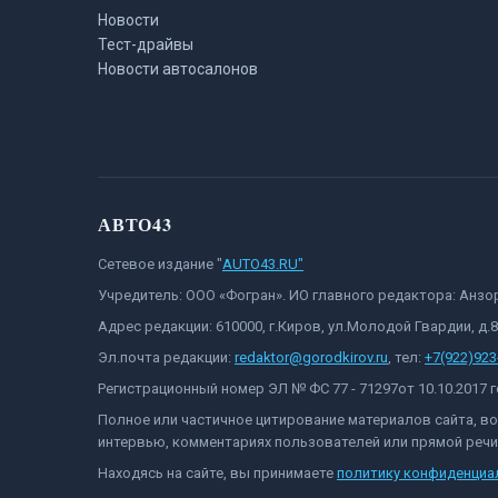
Новости
Тест-драйвы
Новости автосалонов
АВТО43
Сетевое издание "
AUTO43.RU"
Учредитель: ООО «Фогран». ИО главного редактора: Анз
Адрес редакции: 610000, г.Киров, ул.Молодой Гвардии, д.
Эл.почта редакции:
redaktor@gorodkirov.ru
, тел:
+7(922)923
Регистрационный номер ЭЛ № ФС 77 - 71297от 10.10.2017
Полное или частичное цитирование материалов сайта, в
интервью, комментариях пользователей или прямой речи 
Находясь на сайте, вы принимаете
политику конфиденциа