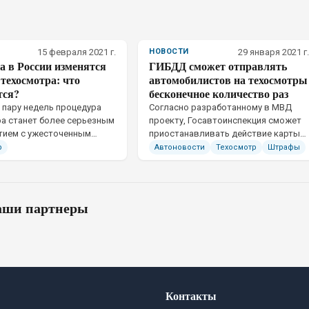
15 февраля 2021 г.
НОВОСТИ
29 января 2021 г.
а в России изменятся
ГИБДД сможет отправлять
техосмотра: что
автомобилистов на техосмотры
тся?
бесконечное количество раз
з пару недель процедура
Согласно разработанному в МВД
а станет более серьезным
проекту, Госавтоинспекция сможет
тием с ужесточенным
приостанавливать действие карты
. А там, глядишь, и
техосмотра у неисправных
р
Автоновости
Техосмотр
Штрафы
олетят…
автомобилей. Также они смогут
изымать свидетельства о
регистрации транспортных средств
ши партнеры
Контакты