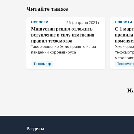
Читайте также
НОВОСТИ
26 февраля 2021 г.
НОВОСТИ
Мишустин решил отложить
С 1 март
вступление в силу изменения
правила 
правил техосмотра
поменяе
​Такое решение было принято из-за
​Уже чере
пандемии коронавируса
техосмотр
мероприя
контролем
Техосмотр
Техосмот
штрафы п
На
Разделы