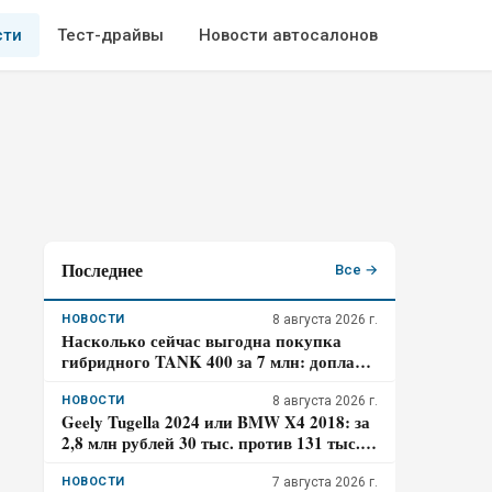
сти
Тест-драйвы
Новости автосалонов
Последнее
Все →
НОВОСТИ
8 августа 2026 г.
Насколько сейчас выгодна покупка
гибридного TANK 400 за 7 млн: доплата
к бензиновому – 700 тысяч, когда она
окупится в городе
НОВОСТИ
8 августа 2026 г.
Geely Tugella 2024 или BMW X4 2018: за
2,8 млн рублей 30 тыс. против 131 тыс.
км пробега. Где риск для бюджета за три
года выше?
НОВОСТИ
7 августа 2026 г.