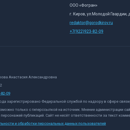
ООО «Фогран»
г. Киров, ул.Молодой Гвардии, 
redaktor@gorodkirov.ru
+7(922)923-82-09
орова Анастасия Александровна
82
-82-09
 года зарегистрировано Федеральной службой по надзору в сфере связ
озможно только с гиперссылкой на источник. Мнение администрации са
персонажей публикаций. Сайт не несёт ответственности за текст комме
льности и обработки персональных данных пользователей