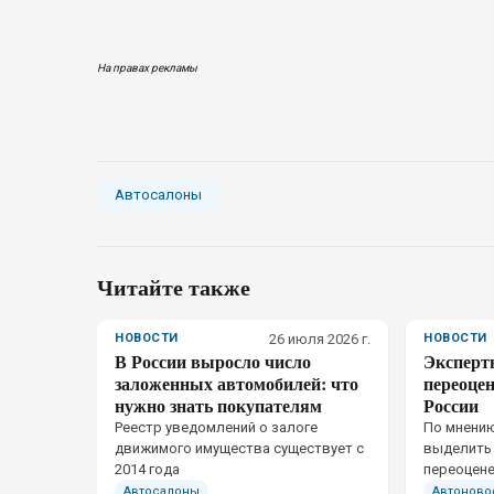
На правах рекламы
Автосалоны
Читайте также
НОВОСТИ
26 июля 2026 г.
НОВОСТИ
В России выросло число
Эксперт
заложенных автомобилей: что
переоце
нужно знать покупателям
России
Реестр уведомлений о залоге
По мнению
движимого имущества существует с
выделить
2014 года
переоцене
одной ма
Автосалоны
Автоново