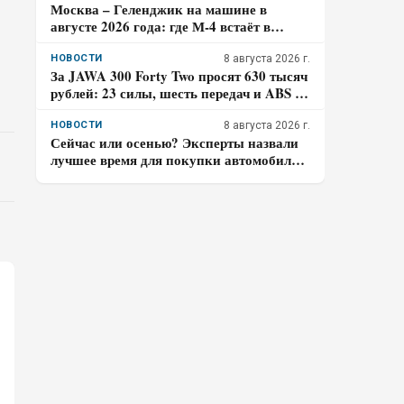
Москва – Геленджик на машине в
августе 2026 года: где М-4 встаёт в
пробках и почему заправляться лучше
до курортной зоны
НОВОСТИ
8 августа 2026 г.
За JAWA 300 Forty Two просят 630 тысяч
рублей: 23 силы, шесть передач и ABS –
кому подойдёт такой ретро-байк в 2026
году
НОВОСТИ
8 августа 2026 г.
Сейчас или осенью? Эксперты назвали
лучшее время для покупки автомобиля в
2026 году