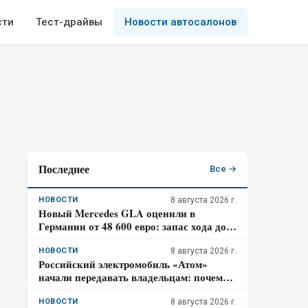
сти
Тест-драйвы
Новости автосалонов
Последнее
Все →
НОВОСТИ
8 августа 2026 г.
Новый Mercedes GLA оценили в
Германии от 48 600 евро: запас хода до
657 км и зарядка на 320 кВт – почему
гибрид появится только в 2027 году
НОВОСТИ
8 августа 2026 г.
Российский электромобиль «Атом»
начали передавать владельцам: почему
цена 3,98 млн рублей может оказаться не
окончательной для покупателя
НОВОСТИ
8 августа 2026 г.