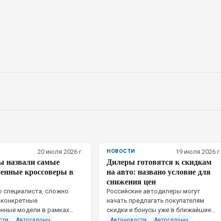
20 июля 2026 г.
НОВОСТИ
19 июля 2026 г.
ы назвали самые
Дилеры готовятся к скидкам
ненные кроссоверы в
на авто: названо условие для
снижения цен
 специалиста, сложно
Российские автодилеры могут
 конкретные
начать предлагать покупателям
нные модели в рамках
скидки и бонусы уже в ближайшие
рки
месяцы
сти
Автосалоны
Автоновости
Автосалоны