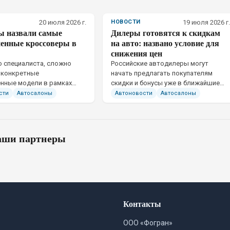
20 июля 2026 г.
НОВОСТИ
19 июля 2026 г.
ы назвали самые
Дилеры готовятся к скидкам
ненные кроссоверы в
на авто: названо условие для
снижения цен
 специалиста, сложно
Российские автодилеры могут
 конкретные
начать предлагать покупателям
нные модели в рамках
скидки и бонусы уже в ближайшие
рки
месяцы
сти
Автосалоны
Автоновости
Автосалоны
ши партнеры
Контакты
ООО «Фогран»