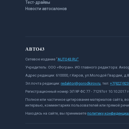
Тест-драйвы
Новости автосалонов
АВТО43
Сетевое издание "
AUTO43.RU"
Учредитель: ООО «Фогран». ИО главного редактора: Анз
Адрес редакции: 610000, г.Киров, ул.Молодой Гвардии, д.
Эл.почта редакции:
redaktor@gorodkirov.ru
, тел:
+7(922)923
Регистрационный номер ЭЛ № ФС 77 - 71297от 10.10.2017
Полное или частичное цитирование материалов сайта, в
интервью, комментариях пользователей или прямой речи 
Находясь на сайте, вы принимаете
политику конфиденциа