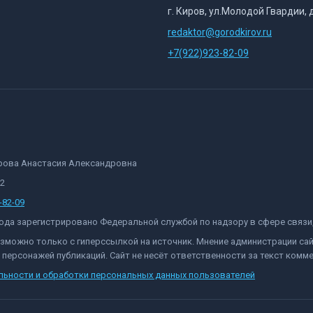
г. Киров, ул.Молодой Гвардии, 
redaktor@gorodkirov.ru
+7(922)923-82-09
орова Анастасия Александровна
82
-82-09
 года зарегистрировано Федеральной службой по надзору в сфере связ
озможно только с гиперссылкой на источник. Мнение администрации са
персонажей публикаций. Сайт не несёт ответственности за текст комме
льности и обработки персональных данных пользователей