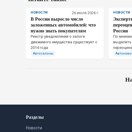
НОВОСТИ
26 июля 2026 г.
НОВОСТИ
В России выросло число
Эксперт
заложенных автомобилей: что
переоце
нужно знать покупателям
России
Реестр уведомлений о залоге
По мнению
движимого имущества существует с
выделить
2014 года
переоцене
одной ма
Автосалоны
Автоново
На
Разделы
Новости