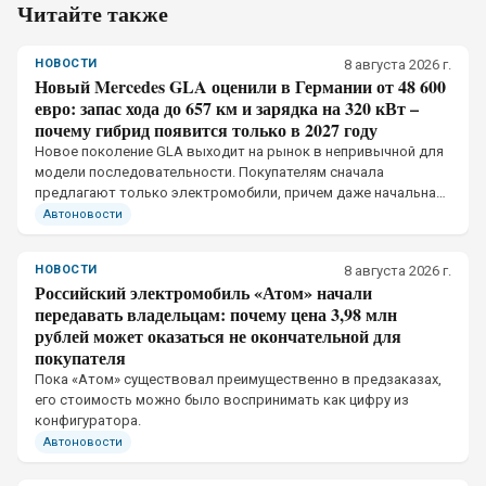
Читайте также
НОВОСТИ
8 августа 2026 г.
Новый Mercedes GLA оценили в Германии от 48 600
евро: запас хода до 657 км и зарядка на 320 кВт –
почему гибрид появится только в 2027 году
Новое поколение GLA выходит на рынок в непривычной для
модели последовательности. Покупателям сначала
предлагают только электромобили, причем даже начальная
версия получила отдельную тяговую батарею и собственное
Автоновости
ограничение мощности зарядки
НОВОСТИ
8 августа 2026 г.
Российский электромобиль «Атом» начали
передавать владельцам: почему цена 3,98 млн
рублей может оказаться не окончательной для
покупателя
Пока «Атом» существовал преимущественно в предзаказах,
его стоимость можно было воспринимать как цифру из
конфигуратора.
Автоновости