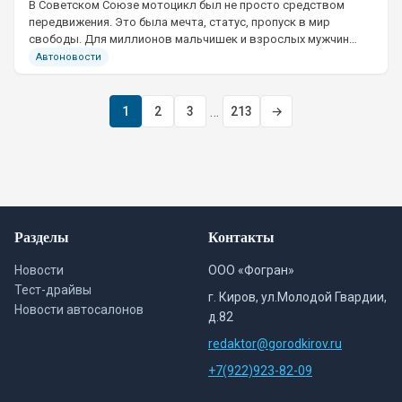
В Советском Союзе мотоцикл был не просто средством
передвижения. Это была мечта, статус, пропуск в мир
свободы. Для миллионов мальчишек и взрослых мужчин
культовыми были чехословацкие Jawa и ČZ. Их вожделели, о
Автоновости
них грезили, их копили годами.
…
1
2
3
213
→
Разделы
Контакты
Новости
ООО «Фогран»
Тест-драйвы
г. Киров, ул.Молодой Гвардии,
Новости автосалонов
д.82
redaktor@gorodkirov.ru
+7(922)923-82-09