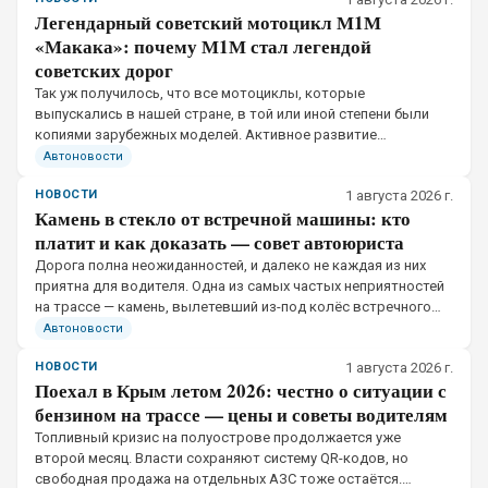
Легендарный советский мотоцикл М1М
«Макака»: почему М1М стал легендой
советских дорог
Так уж получилось, что все мотоциклы, которые
выпускались в нашей стране, в той или иной степени были
копиями зарубежных моделей. Активное развитие
мототехники в СССР выпало на послевоенное время, когда
Автоновости
правительство получило документацию.
НОВОСТИ
1 августа 2026 г.
Камень в стекло от встречной машины: кто
платит и как доказать — совет автоюриста
Дорога полна неожиданностей, и далеко не каждая из них
приятна для водителя. Одна из самых частых неприятностей
на трассе — камень, вылетевший из-под колёс встречного
или попутного автомобиля, который вдребезги разбивает
Автоновости
лобовое стекло.
НОВОСТИ
1 августа 2026 г.
Поехал в Крым летом 2026: честно о ситуации с
бензином на трассе — цены и советы водителям
Топливный кризис на полуострове продолжается уже
второй месяц. Власти сохраняют систему QR-кодов, но
свободная продажа на отдельных АЗС тоже остаётся.