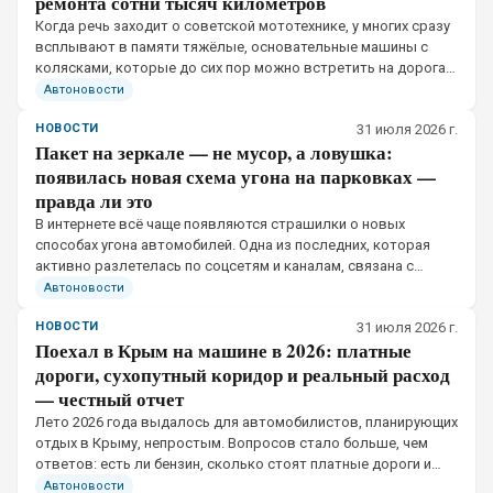
ремонта сотни тысяч километров
Когда речь заходит о советской мототехнике, у многих сразу
всплывают в памяти тяжёлые, основательные машины с
колясками, которые до сих пор можно встретить на дорогах.
«Урал», «Днепр», лёгкий и звонкий «Минск» — они стали
Автоновости
легендами не благодаря дизайну.
НОВОСТИ
31 июля 2026 г.
Пакет на зеркале — не мусор, а ловушка:
появилась новая схема угона на парковках —
правда ли это
В интернете всё чаще появляются страшилки о новых
способах угона автомобилей. Одна из последних, которая
активно разлетелась по соцсетям и каналам, связана с
обычным полиэтиленовым пакетом на боковом зеркале.
Автоновости
Схема звучит пугающе: вы подходите к машине.
НОВОСТИ
31 июля 2026 г.
Поехал в Крым на машине в 2026: платные
дороги, сухопутный коридор и реальный расход
— честный отчет
Лето 2026 года выдалось для автомобилистов, планирующих
отдых в Крыму, непростым. Вопросов стало больше, чем
ответов: есть ли бензин, сколько стоят платные дороги и
что вообще происходит на Крымском мосту. Разбираемся на
Автоновости