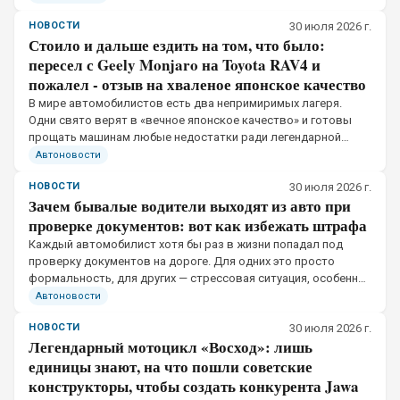
основе реальных отзывов.
НОВОСТИ
30 июля 2026 г.
Стоило и дальше ездить на том, что было:
пересел с Geely Monjaro на Toyota RAV4 и
пожалел - отзыв на хваленое японское качество
В мире автомобилистов есть два непримиримых лагеря.
Одни свято верят в «вечное японское качество» и готовы
прощать машинам любые недостатки ради легендарной
надежности. Другие, рискуя быть осмеянными,
Автоновости
пересаживаются на китайские автомобили и удивляются.
НОВОСТИ
30 июля 2026 г.
Зачем бывалые водители выходят из авто при
проверке документов: вот как избежать штрафа
Каждый автомобилист хотя бы раз в жизни попадал под
проверку документов на дороге. Для одних это просто
формальность, для других — стрессовая ситуация, особенно
если инспектор ГИБДД начинает задавать вопросы, не
Автоновости
объясняя причин остановки.
НОВОСТИ
30 июля 2026 г.
Легендарный мотоцикл «Восход»: лишь
единицы знают, на что пошли советские
конструкторы, чтобы создать конкурента Jawa