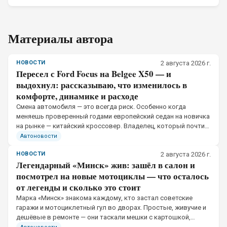
Материалы автора
НОВОСТИ
2 августа 2026 г.
Пересел с Ford Focus на Belgee X50 — и
выдохнул: рассказываю, что изменилось в
комфорте, динамике и расходе
Смена автомобиля — это всегда риск. Особенно когда
меняешь проверенный годами европейский седан на новичка
на рынке — китайский кроссовер. Владелец, который почти
12 лет отъездил на Ford Focus III, решился на эксперимент и
Автоновости
купил Belgee X50 2026 года.
НОВОСТИ
2 августа 2026 г.
Легендарный «Минск» жив: зашёл в салон и
посмотрел на новые мотоциклы — что осталось
от легенды и сколько это стоит
Марка «Минск» знакома каждому, кто застал советские
гаражи и мотоциклетный гул во дворах. Простые, живучие и
дешёвые в ремонте — они таскали мешки с картошкой,
колесили по просёлкам и редко подводили.