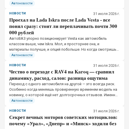
Ситуация постепенно стабилизируется, но цены по-прежнему
Автоновости
кусаются, а ограничения действуют.
НОВОСТИ
31 июля 2026 г.
Проехал на Lada Iskra после Lada Vesta - все
понял сразу: стоит ли переплачивать почти 300
000 рублей
АвтоВАЗ упорно позиционирует Vesta как автомобиль
классом выше, чем Iskra. Мол, и просторнее она, и
материалы получше, и опций побольше. Но когда смотришь
на прайс-листы, разница между аналогичными
Автоновости
комплектациями действительно составляет порядка.
НОВОСТИ
31 июля 2026 г.
Честно о переходе с RAV4 на Karoq — сравнил
динамику, расход, салон: разница ощутима
Переход с одного автомобиля на другой — это всегда риск.
Особенно когда меняешь проверенную временем модель на
новинку, о которой ещё нет долгосрочных отзывов. Именно
такую замену решил сделать владелец из Москвы, который
Автоновости
почти пять лет отъездил на Toyota
НОВОСТИ
31 июля 2026 г.
Секрет вечных моторов советских мотоциклов:
почему «Урал», «Днепр» и «Минск» ходили без