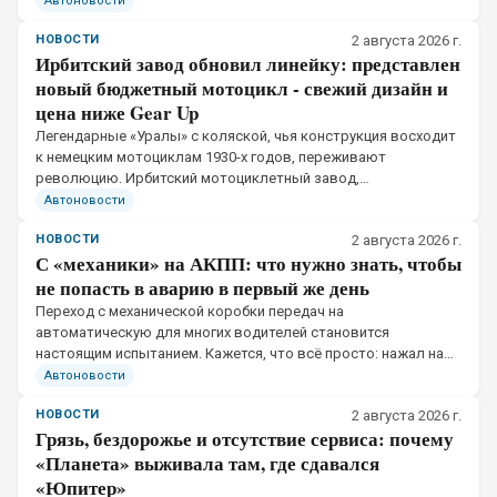
Автоновости
НОВОСТИ
2 августа 2026 г.
Ирбитский завод обновил линейку: представлен
новый бюджетный мотоцикл - свежий дизайн и
цена ниже Gear Up
Легендарные «Уралы» с коляской, чья конструкция восходит
к немецким мотоциклам 1930-х годов, переживают
революцию. Ирбитский мотоциклетный завод,
десятилетиями державшийся за архаичные оппозитные
Автоновости
двигатели, представил принципиально новую модель.
НОВОСТИ
2 августа 2026 г.
С «механики» на АКПП: что нужно знать, чтобы
не попасть в аварию в первый же день
Переход с механической коробки передач на
автоматическую для многих водителей становится
настоящим испытанием. Кажется, что всё просто: нажал на
газ — поехал. Но на деле старые привычки, выработанные
Автоновости
годами вождения «механики», могут сыграть злую шутку.
НОВОСТИ
2 августа 2026 г.
Грязь, бездорожье и отсутствие сервиса: почему
«Планета» выживала там, где сдавался
«Юпитер»