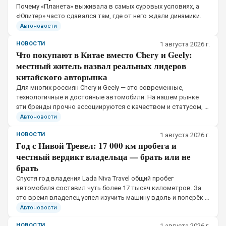
Почему «Планета» выживала в самых суровых условиях, а
«Юпитер» часто сдавался там, где от него ждали динамики.
Автоновости
НОВОСТИ
1 августа 2026 г.
Что покупают в Китае вместо Chery и Geely:
местный житель назвал реальных лидеров
китайского авторынка
Для многих россиян Chery и Geely — это современные,
технологичные и достойные автомобили. На нашем рынке
эти бренды прочно ассоциируются с качеством и статусом, а
их популярность только растёт. Но если перенестись в
Автоновости
Китай, картина оказывается другой.
НОВОСТИ
1 августа 2026 г.
Год с Нивой Тревел: 17 000 км пробега и
честный вердикт владельца — брать или не
брать
Спустя год владения Lada Niva Travel общий пробег
автомобиля составил чуть более 17 тысяч километров. За
это время владелец успел изучить машину вдоль и поперёк —
от салона до раздатки.
Автоновости
НОВОСТИ
1 августа 2026 г.