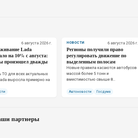
6 августа 2026 г.
НОВОСТИ
6 августа 2026 г.
уживание Lada
Регионы получили право
ло на 10% с августа:
регулировать движение по
ны произошел дважды
выделенным полосам
Новые правила касаются автобусов
массой более 5 тонн и
 ТО для всех актуальных
вместимостью свыше 8
ada выросла примерно на
пассажирских мест
сти
Автоновости
Госдума
ши партнеры