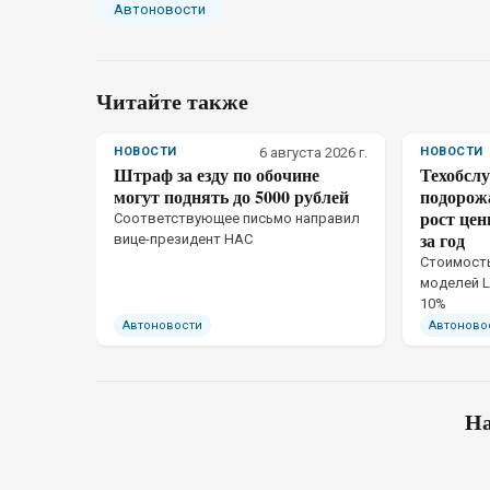
Автоновости
Читайте также
НОВОСТИ
6 августа 2026 г.
НОВОСТИ
Штраф за езду по обочине
Техобсл
могут поднять до 5000 рублей
подорожа
рост це
Соответствующее письмо направил
за год
вице-президент НАС
Стоимость
моделей L
10%
Автоновости
Автоново
На