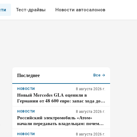
сти
Тест-драйвы
Новости автосалонов
Последнее
Все →
НОВОСТИ
8 августа 2026 г.
Новый Mercedes GLA оценили в
Германии от 48 600 евро: запас хода до
657 км и зарядка на 320 кВт – почему
гибрид появится только в 2027 году
НОВОСТИ
8 августа 2026 г.
Российский электромобиль «Атом»
начали передавать владельцам: почему
у
цена 3,98 млн рублей может оказаться не
окончательной для покупателя
НОВОСТИ
8 августа 2026 г.