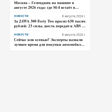
Москва – Геленджик на машине в
августе 2026 года: где М-4 встаёт в
пробках и почему заправляться лучше
до курортной зоны
НОВОСТИ
8 августа 2026 г.
За JAWA 300 Forty Two просят 630 тысяч
рублей: 23 силы, шесть передач и ABS –
кому подойдёт такой ретро-байк в 2026
ь
году
НОВОСТИ
8 августа 2026 г.
Сейчас или осенью? Эксперты назвали
лучшее время для покупки автомобиля в
2026 году