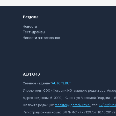
Разделы
Новости
Тест-драйвы
Новости автосалонов
АВТО43
Сетевое издание "
AUTO43.RU"
Учредитель: ООО «Фогран». ИО главного редактора: Анз
Адрес редакции: 610000, г.Киров, ул.Молодой Гвардии, д.
Эл.почта редакции:
redaktor@gorodkirov.ru
, тел:
+7(922)923
Регистрационный номер ЭЛ № ФС 77 - 71297от 10.10.2017