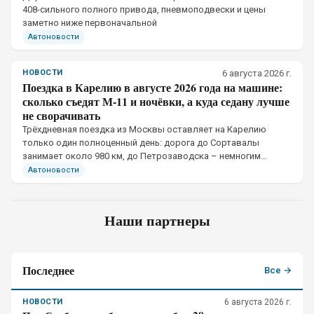
408-сильного полного привода, пневмоподвески и цены
заметно ниже первоначальной
Автоновости
НОВОСТИ
6 августа 2026 г.
Поездка в Карелию в августе 2026 года на машине:
сколько съедят М-11 и ночёвки, а куда седану лучше
не сворачивать
Трёхдневная поездка из Москвы оставляет на Карелию
только один полноценный день: дорога до Сортавалы
занимает около 980 км, до Петрозаводска – немногим
больше тысячи. Рациональный формат – пять дней с
Автоновости
четырьмя ночёвками.
Наши партнеры
Последнее
Все →
НОВОСТИ
6 августа 2026 г.