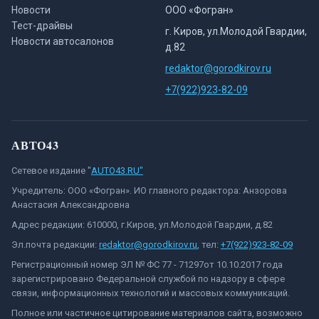
Новости
ООО «Фогран»
Тест-драйвы
г. Киров, ул.Молодой Гвардии,
Новости автосалонов
д.82
redaktor@gorodkirov.ru
+7(922)923-82-09
АВТО43
Сетевое издание "
AUTO43.RU"
Учредитель: ООО «Фогран». ИО главного редактора: Анзорова
Анастасия Александровна
Адрес редакции: 610000, г.Киров, ул.Молодой Гвардии, д.82
Эл.почта редакции:
redaktor@gorodkirov.ru
, тел:
+7(922)923-82-09
Регистрационный номер ЭЛ № ФС 77 - 71297от 10.10.2017 года
зарегистрировано Федеральной службой по надзору в сфере
связи, информационных технологий и массовых коммуникаций.
Полное или частичное цитирование материалов сайта, возможно