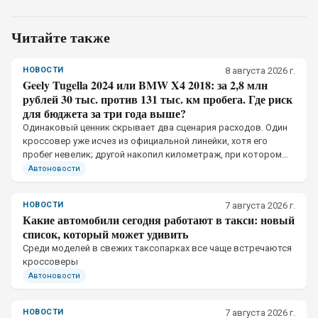
Читайте также
НОВОСТИ
8 августа 2026 г.
Geely Tugella 2024 или BMW X4 2018: за 2,8 млн
рублей 30 тыс. против 131 тыс. км пробега. Где риск
для бюджета за три года выше?
Одинаковый ценник скрывает два сценария расходов. Один
кроссовер уже исчез из официальной линейки, хотя его
пробег невелик; другой накопил километраж, при котором
одно пропущенное обслуживание меняет бюджет
Автоновости
НОВОСТИ
7 августа 2026 г.
Какие автомобили сегодня работают в такси: новый
список, который может удивить
Среди моделей в свежих таксопарках все чаще встречаются
кроссоверы
Автоновости
НОВОСТИ
7 августа 2026 г.